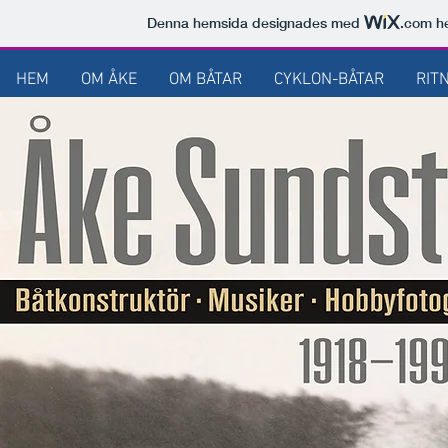
Denna hemsida designades med
.com
he
HEM
OM ÅKE
OM BÅTAR
CYKLON-BÅTAR
RIT